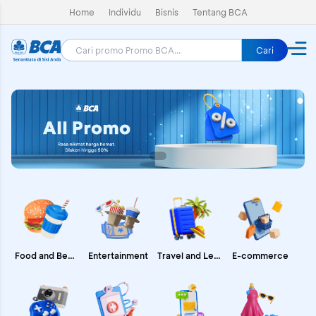
Home
Individu
Bisnis
Tentang BCA
Cari
E-commerce
Food and Beverages
Entertainment
Travel and Leisure