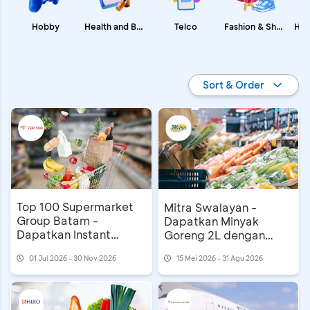
Fashion & Shopping
Health and Beauty
Hobby
Telco
Promo BCA
Sort & Order
Top 100 Supermarket
Mitra Swalayan -
Group Batam -
Dapatkan Minyak
Dapatkan Instant
Goreng 2L dengan
Cashback Rp15 Ribu
Reward BCA
01 Jul 2026 - 30 Nov 2026
15 Mei 2026 - 31 Agu 2026