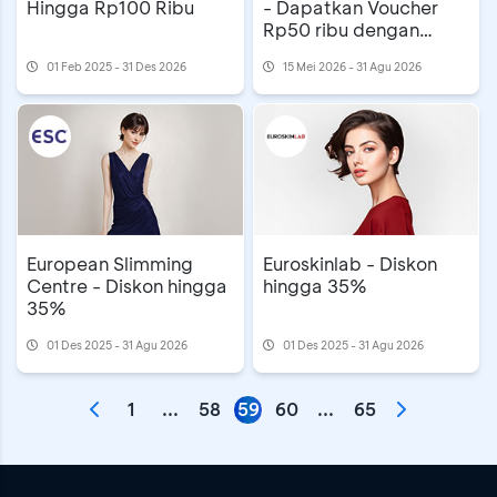
Hingga Rp100 Ribu
- Dapatkan Voucher
Rp50 ribu dengan
Reward BCA
01 Feb 2025 - 31 Des 2026
15 Mei 2026 - 31 Agu 2026
European Slimming
Euroskinlab - Diskon
Centre - Diskon hingga
hingga 35%
35%
01 Des 2025 - 31 Agu 2026
01 Des 2025 - 31 Agu 2026
1
...
58
59
60
...
65