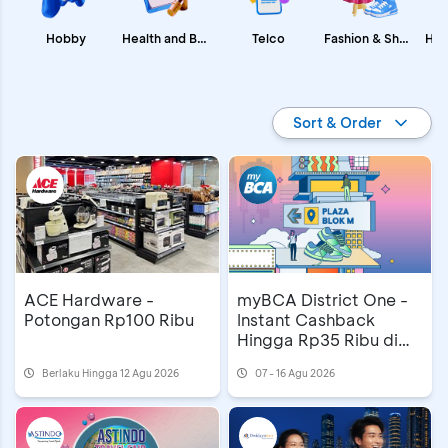
Fashion & Shopping
Health and Beauty
Hobby
Telco
Promo BCA
Sort & Order
ACE Hardware -
myBCA District One -
Potongan Rp100 Ribu
Instant Cashback
Hingga Rp35 Ribu di
Blok M Plaza
Berlaku Hingga 12 Agu 2026
07 - 16 Agu 2026