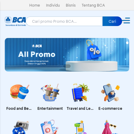
Home
Individu
Bisnis
Tentang BCA
Cari
E-commerce
Food and Beverages
Entertainment
Travel and Leisure