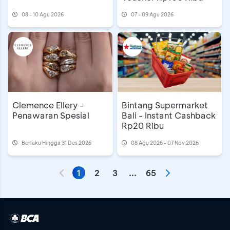
08 - 10 Agu 2026
07 - 09 Agu 2026
Clemence Ellery -
Bintang Supermarket
Penawaran Spesial
Bali - Instant Cashback
Rp20 Ribu
Berlaku Hingga 31 Des 2026
08 Agu 2026 - 07 Nov 2026
1
2
3
...
65