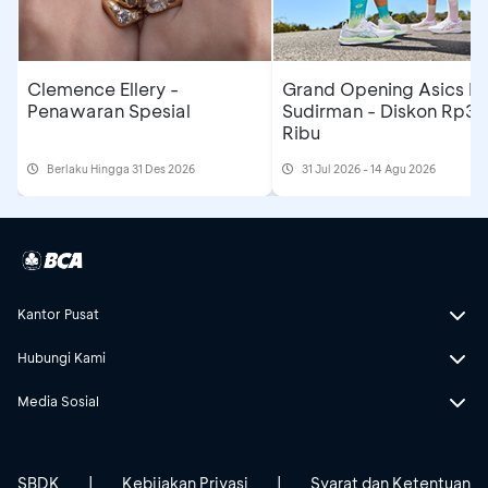
Clemence Ellery -
Grand Opening Asics F
Penawaran Spesial
Sudirman - Diskon Rp3
Ribu
Berlaku Hingga 31 Des 2026
31 Jul 2026 - 14 Agu 2026
Kantor Pusat
Hubungi Kami
Media Sosial
SBDK
|
Kebijakan Privasi
|
Syarat dan Ketentuan