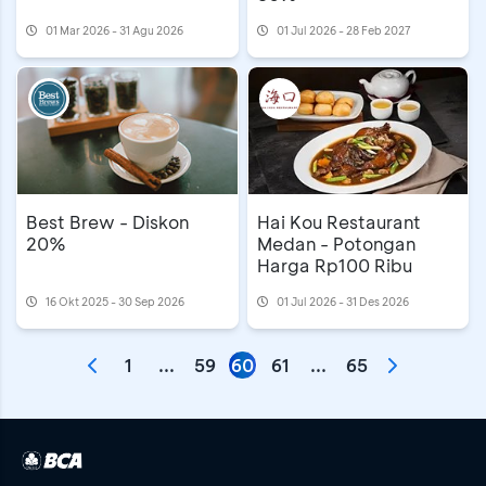
01 Mar 2026 - 31 Agu 2026
01 Jul 2026 - 28 Feb 2027
Best Brew - Diskon
Hai Kou Restaurant
20%
Medan - Potongan
Harga Rp100 Ribu
16 Okt 2025 - 30 Sep 2026
01 Jul 2026 - 31 Des 2026
1
...
59
60
61
...
65