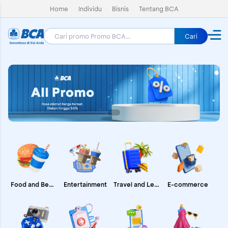
Home
Individu
Bisnis
Tentang BCA
Cari
E-commerce
Food and Beverages
Entertainment
Travel and Leisure