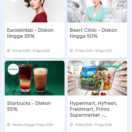
Euroskinlab - Diskon
Beart Clinic - Diskon
hingga 35%
hingga 50%
01 Des 2025 - 31 Agu 2026
01 Sep 2026 - 31 Agu 2027
Starbucks - Diskon
Hypermart, Hyfresh,
55%
Freshmart, Primo
Supermarket -
Dapatkan Voucher
Berlaku Hingga 31 Agu 2026
15 Mei 2026 - 31 Agu 2026
Rp50 Ribu dengan