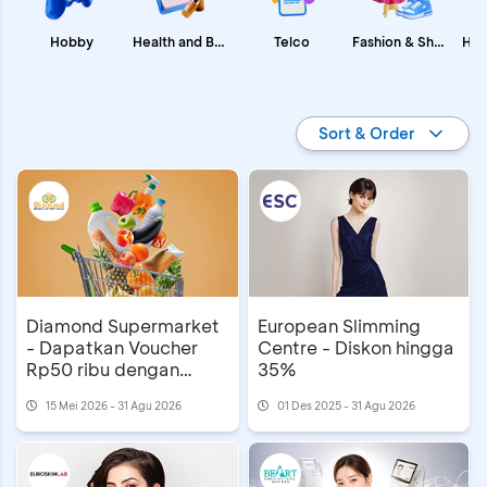
Fashion & Shopping
Health and Beauty
Hobby
Telco
Promo BCA
Sort & Order
Diamond Supermarket
European Slimming
- Dapatkan Voucher
Centre - Diskon hingga
Rp50 ribu dengan
35%
Reward BCA
15 Mei 2026 - 31 Agu 2026
01 Des 2025 - 31 Agu 2026