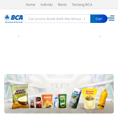
Home
Individu
Bisnis
Tentang BCA
Cari
Home
Bolak Balik Meriahnya - Promo HUT BCA 69
Groceri
Indomaret - Diskon Rp6.900
Masa berlaku sudah lewat (21 Feb 2026 - 22 Feb 2026)