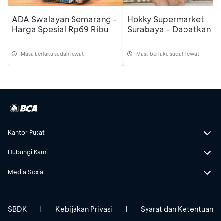
ADA Swalayan Semarang -
Hokky Supermarket
Harga Spesial Rp69 Ribu
Surabaya - Dapatkan Te
Masa berlaku sudah lewat
Masa berlaku sudah lewat
Kantor Pusat
Hubungi Kami
Media Sosial
SBDK
|
Kebijakan Privasi
|
Syarat dan Ketentuan