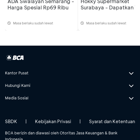
ADA Swalayan Semarang -
Hokky Supermarket
Harga Spesial Rp69 Ribu
Surabaya - Dapatkan Te
Masa berlaku sudah lewat
Masa berlaku sudah lewat
Kantor Pusat
Hubungi Kami
Media Sosial
SBDK
|
Kebijakan Privasi
|
Syarat dan Ketentuan
BCA berizin dan diawasi oleh Otoritas Jasa Keuangan & Bank
Indonesia