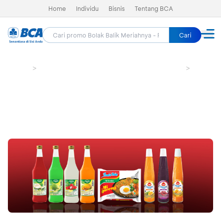
Home
Individu
Bisnis
Tentang BCA
Cari
Home
Bolak Balik Meriahnya - Promo HUT BCA 69
Groceri
Alfamidi - Diskon Rp6.900
Masa berlaku sudah lewat (21 Feb 2026 - 22 Feb 2026)