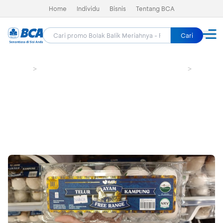
Home
Individu
Bisnis
Tentang BCA
Cari
Home
Bolak Balik Meriahnya - Promo HUT BCA 69
Groceri
Hokky Supermarket Surabaya -
Dapatkan Telur
Masa berlaku sudah lewat (21 Feb 2026 - 22 Feb 2026)