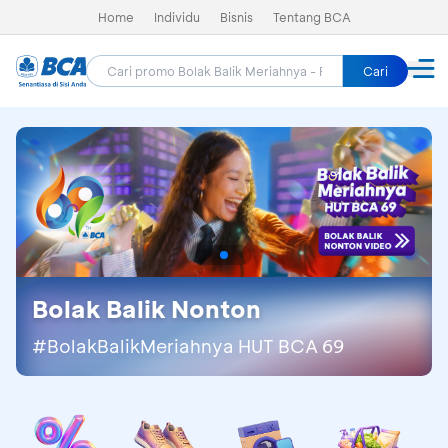
Home
Individu
Bisnis
Tentang BCA
Cari
Bolak Balik Nonton
#BolakBalikMeriahnya HUT BCA 69