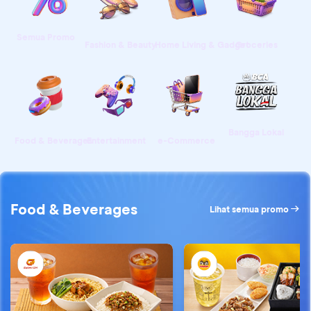
Semua Promo
Fashion & Beauty
Home Living & Gadget
Groceries
Bangga Lokal
Food & Beverages
Entertainment
e-Commerce
Bolak Balik Meriahnya - Promo HUT BCA 69
Food & Beverages
Lihat semua promo