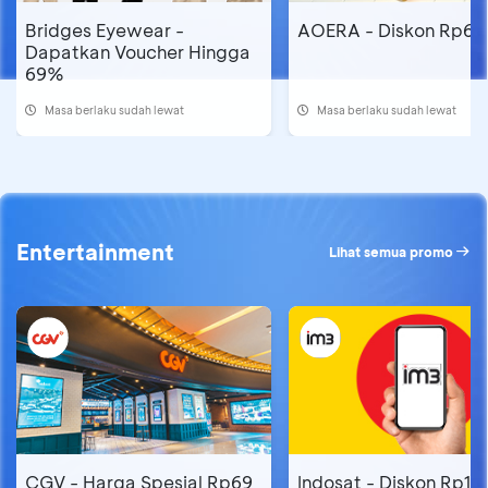
Bridges Eyewear -
AOERA - Diskon Rp69
Dapatkan Voucher Hingga
69%
Masa berlaku sudah lewat
Masa berlaku sudah lewat
Entertainment
Lihat semua promo
CGV - Harga Spesial Rp69
Indosat - Diskon Rp19