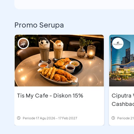
Promo Serupa
Tis My Cafe - Diskon 15%
Ciputra
Cashbac
Periode
17 Agu 2026 - 17 Feb 2027
Periode
21