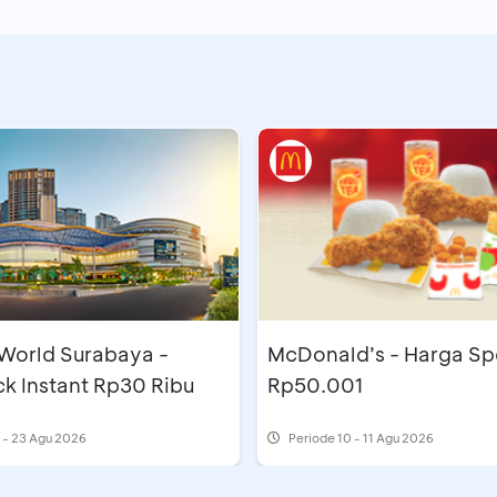
 World Surabaya -
McDonald’s - Harga Sp
k Instant Rp30 Ribu
Rp50.001
 - 23 Agu 2026
Periode
10 - 11 Agu 2026