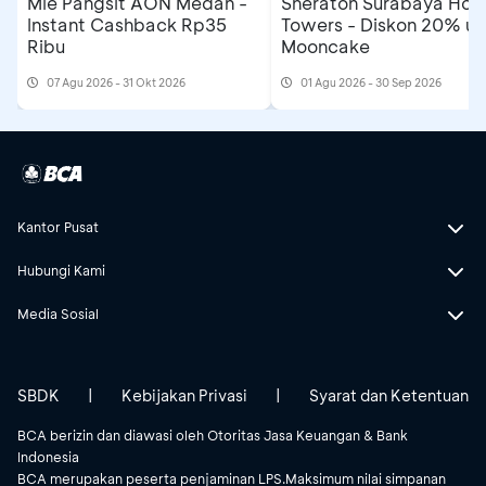
Mie Pangsit AON Medan -
Sheraton Surabaya Hote
Instant Cashback Rp35
Towers - Diskon 20% un
Ribu
Mooncake
07 Agu 2026 - 31 Okt 2026
01 Agu 2026 - 30 Sep 2026
Kantor Pusat
Hubungi Kami
Media Sosial
SBDK
|
Kebijakan Privasi
|
Syarat dan Ketentuan
BCA berizin dan diawasi oleh Otoritas Jasa Keuangan & Bank
Indonesia
BCA merupakan peserta penjaminan LPS.Maksimum nilai simpanan