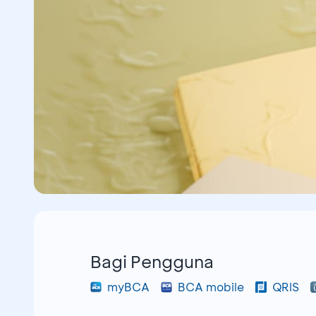
Bagi Pengguna
myBCA
BCA mobile
QRIS