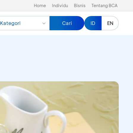
Home
Individu
Bisnis
Tentang BCA
Kategori
Cari
ID
EN