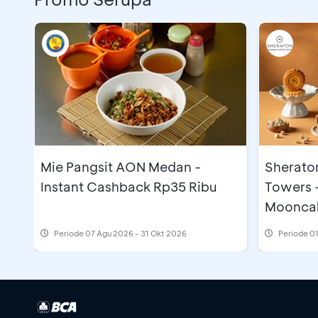
Mie Pangsit AON Medan -
Sherato
Instant Cashback Rp35 Ribu
Towers 
Moonca
Periode
07 Agu 2026 - 31 Okt 2026
Periode
01