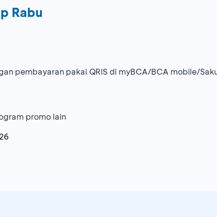
ap Rabu
engan pembayaran pakai QRIS di myBCA/BCA mobile/Sak
ogram promo lain
26