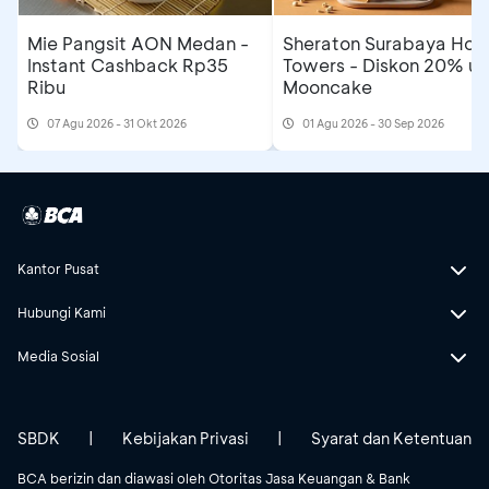
Mie Pangsit AON Medan -
Sheraton Surabaya Hote
Instant Cashback Rp35
Towers - Diskon 20% un
Ribu
Mooncake
07 Agu 2026 - 31 Okt 2026
01 Agu 2026 - 30 Sep 2026
Kantor Pusat
Hubungi Kami
Media Sosial
SBDK
|
Kebijakan Privasi
|
Syarat dan Ketentuan
BCA berizin dan diawasi oleh Otoritas Jasa Keuangan & Bank