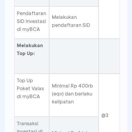
Pendaftaran
Melakukan
SID Investasi
pendaftaran SID
di myBCA
Melakukan
Top Up:
Top Up
Minimal Rp 400rb
Poket Valas
(eqv) dan berlaku
di myBCA
kelipatan
@3
Transaksi
Investasi di