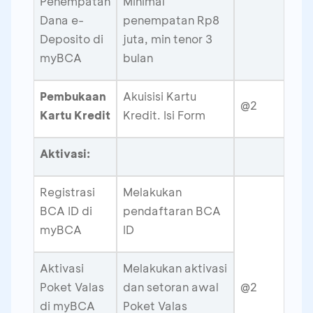
Penempatan
Minimal
Dana e-
penempatan Rp8
Deposito di
juta, min tenor 3
myBCA
bulan
Pembukaan
Akuisisi Kartu
@2
Kartu Kredit
Kredit. Isi Form
Aktivasi:
Registrasi
Melakukan
BCA ID di
pendaftaran BCA
myBCA
ID
Aktivasi
Melakukan aktivasi
Poket Valas
dan setoran awal
@2
di myBCA
Poket Valas