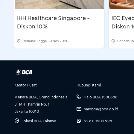
IHH Healthcare Singapore -
IEC Eyec
Diskon 10%
Diskon 
Berlaku Hingga 30 Nov 2026
Periode
15
Kantor Pusat
Hubungi Kami
Menara BCA, Grand Indonesia
Halo BCA 1500888
Jl. MH Thamrin No. 1
halobca@bca.co.id
Jakarta 10310
Lokasi BCA Lainnya
62 811 1500 998