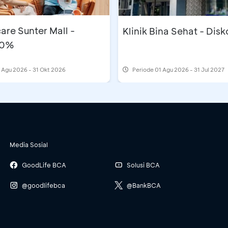
are Sunter Mall -
Klinik Bina Sehat - Dis
10%
 Agu 2026 - 31 Okt 2026
Periode
01 Agu 2026 - 31 Jul 2027
Media Sosial
GoodLife BCA
Solusi BCA
@goodlifebca
@BankBCA