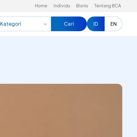
Home
Individu
Bisnis
Tentang BCA
Kategori
Cari
ID
EN