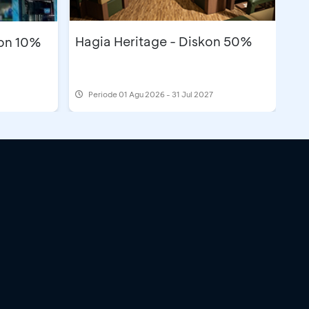
Hagia Heritage - Diskon 50%
kon 10%
Periode
01 Agu 2026 - 31 Jul 2027