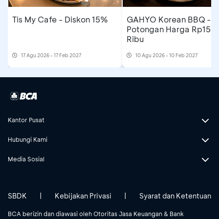
Tis My Cafe - Diskon 15%
GAHYO Korean BBQ -
Potongan Harga Rp150
Ribu
17 Agu 2026 - 17 Feb 2027
10 Agu 2026 - 10 Feb 2027
Kantor Pusat
Hubungi Kami
Media Sosial
SBDK
|
Kebijakan Privasi
|
Syarat dan Ketentuan
BCA berizin dan diawasi oleh Otoritas Jasa Keuangan & Bank