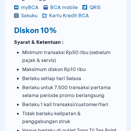
myBCA
BCA mobile
QRIS
Sakuku
Kartu Kredit BCA
Diskon 10%
Syarat & Ketentuan :
Minimum transaksi Rp50 ribu (sebelum
pajak & servis)
Maksimum diskon Rp10 ribu
Berlaku setiap hari Selasa
Berlaku untuk 7.500 transaksi pertama
selama periode promo berlangsung
Berlaku 1 kali transaksi/
customer
/hari
Tidak berlaku kelipatan &
penggabungan struk
Hanya berlaku di
outlet
Tong Tji Tea Point