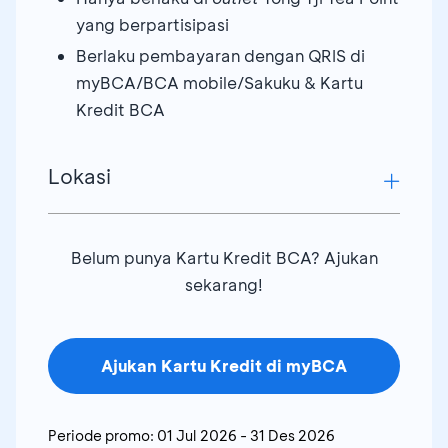
yang berpartisipasi
Berlaku pembayaran dengan QRIS di
myBCA/BCA mobile/Sakuku & Kartu
Kredit BCA
Lokasi
Tong Tji Tea Point Suncity Madiun – Kediri
Belum punya Kartu Kredit BCA? Ajukan
Tong Tji Tea Point Yogya Junction – Cirebon
sekarang!
Tong Tji Tea Point ITC Lt 3 FC- Surabaya
Tong Tji Tea Point Asia Plaza Tasik - Cirebon
Tong Tji Tea Point Pasifik Lt3 - Tegal
Ajukan Kartu Kredit di myBCA
Tong Tji Tea Point Yogya - Tegal
Tong Tji Tea Point Gel Solo Paragon - Solo
Periode promo:
01 Jul 2026
-
31 Des 2026