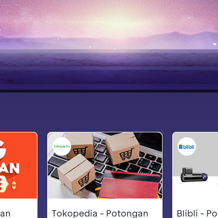
madan 2026
e
gan
Tokopedia - Potongan
Blibli - 