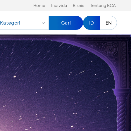
Home
Individu
Bisnis
Tentang BCA
Kategori
Cari
ID
EN