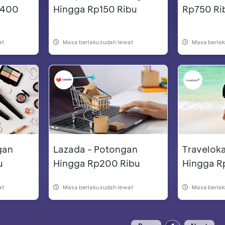
p400
Hingga Rp150 Ribu
Rp750 Ri
at
Masa berlaku sudah lewat
Masa berlak
gan
Lazada - Potongan
Travelok
u
Hingga Rp200 Ribu
Hingga R
at
Masa berlaku sudah lewat
Masa berlak