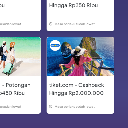
bu
Hingga Rp350 Ribu
u sudah lewat
Masa berlaku sudah lewat
a - Potongan
tiket.com - Cashback
p450 Ribu
Hingga Rp2.000.000
u sudah lewat
Masa berlaku sudah lewat