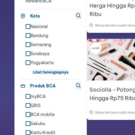
Reward BCA
Harga Hingga R
Ribu
Kota
Masa berlaku sudah lew
Nasional
Bandung
Semarang
Surabaya
Yogyakarta
Lihat Selengkapnya
Produk BCA
Sociolla - Poton
myBCA
Hingga Rp75 Rib
QRIS
Masa berlaku sudah lew
BCA mobile
Sakuku
Kartu Kredit