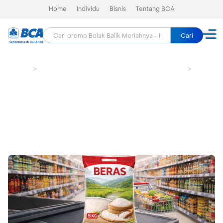
Home
Individu
Bisnis
Tentang BCA
Cari
Home
Bolak Balik Meriahnya - Promo HUT BCA 69
Groceri
The Foodhall Group - Dapatkan
Beras 5KG Dengan Reward BCA
Masa berlaku sudah lewat (21 Feb 2026 - 22 Feb 2026)