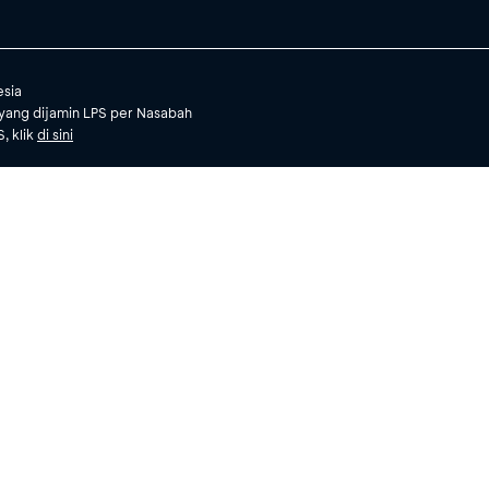
esia
yang dijamin LPS per Nasabah
, klik
di sini