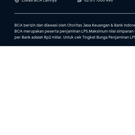
Lokasi BCA Lainnya
62 811 1500 998
BCA berizin dan diawasi oleh Otoritas Jasa Keuangan & Bank Indon
BCA merupakan peserta penjaminan LPS.Maksimum nilai simpanan 
per Bank adalah Rp2 miliar. Untuk cek Tingkat Bunga Penjaminan LPS