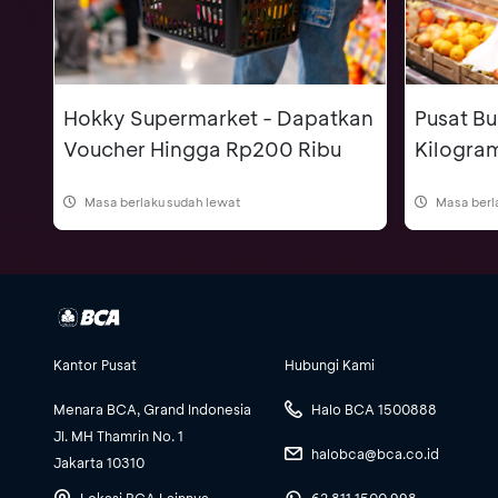
Hokky Supermarket - Dapatkan
Pusat Bu
Voucher Hingga Rp200 Ribu
Kilogra
Masa berlaku sudah lewat
Masa berl
Kantor Pusat
Hubungi Kami
Menara BCA, Grand Indonesia
Halo BCA 1500888
Jl. MH Thamrin No. 1
halobca@bca.co.id
Jakarta 10310