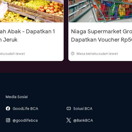
ah Abak - Dapatkan 1
Niaga Supermarket Gro
m Jeruk
Dapatkan Voucher Rp5
aku sudah lewat
Masa berlaku sudah lewat
Media Sosial
GoodLife BCA
Solusi BCA
@goodlifebca
@BankBCA