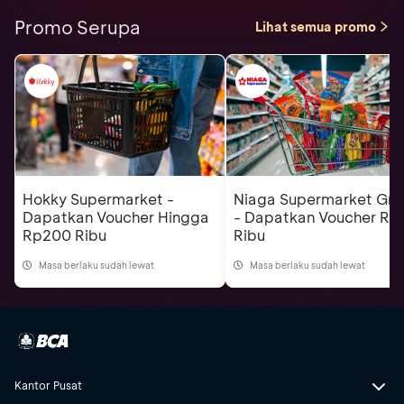
Promo Serupa
Lihat semua promo
Hokky Supermarket -
Niaga Supermarket Gro
Dapatkan Voucher Hingga
- Dapatkan Voucher Rp
Rp200 Ribu
Ribu
Masa berlaku sudah lewat
Masa berlaku sudah lewat
Kantor Pusat