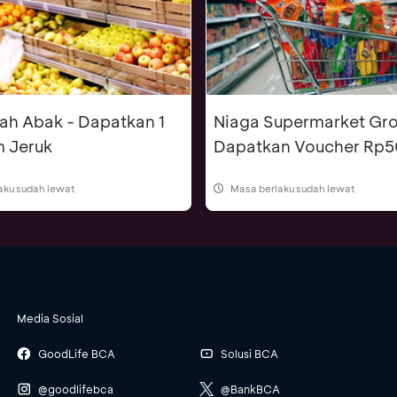
ah Abak - Dapatkan 1
Niaga Supermarket Gro
m Jeruk
Dapatkan Voucher Rp5
aku sudah lewat
Masa berlaku sudah lewat
Media Sosial
GoodLife BCA
Solusi BCA
@goodlifebca
@BankBCA