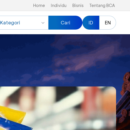
Home
Individu
Bisnis
Tentang BCA
Kategori
Cari
ID
EN