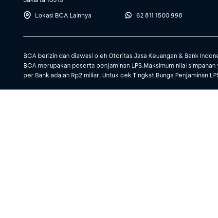
Lokasi BCA Lainnya
62 811 1500 998
BCA berizin dan diawasi oleh Otoritas Jasa Keuangan & Bank Indon
BCA merupakan peserta penjaminan LPS.Maksimum nilai simpanan 
per Bank adalah Rp2 miliar. Untuk cek Tingkat Bunga Penjaminan LPS