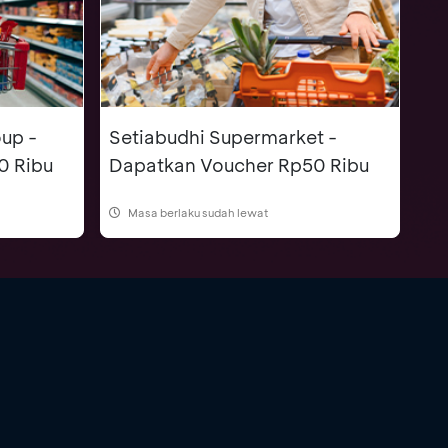
up -
Setiabudhi Supermarket -
0 Ribu
Dapatkan Voucher Rp50 Ribu
Masa berlaku sudah lewat