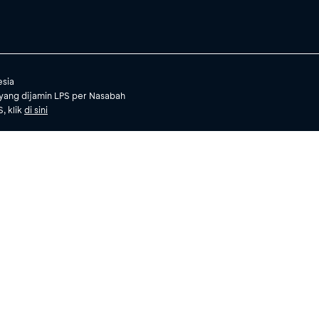
esia
yang dijamin LPS per Nasabah
, klik
di sini