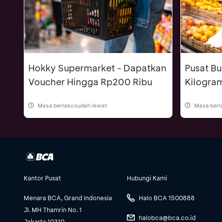
Hokky Supermarket - Dapatkan
Pusat Bu
Voucher Hingga Rp200 Ribu
Kilogra
Masa berlaku sudah lewat
Masa berl
Kantor Pusat
Hubungi Kami
Menara BCA, Grand Indonesia
Halo BCA 1500888
Jl. MH Thamrin No. 1
halobca@bca.co.id
Jakarta 10310