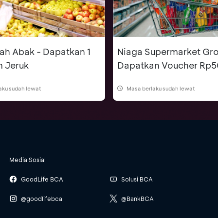
ah Abak - Dapatkan 1
Niaga Supermarket Gro
m Jeruk
Dapatkan Voucher Rp5
aku sudah lewat
Masa berlaku sudah lewat
Media Sosial
GoodLife BCA
Solusi BCA
@goodlifebca
@BankBCA