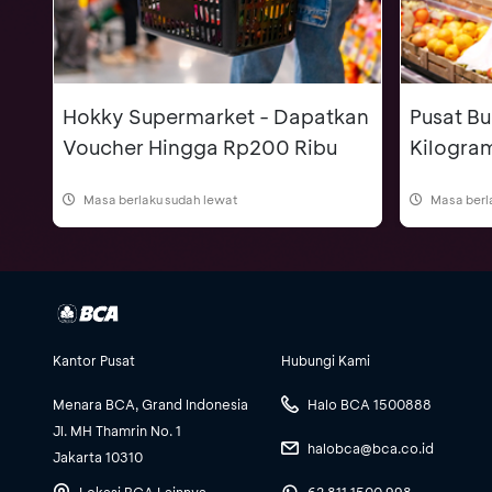
Hokky Supermarket - Dapatkan
Pusat Bu
Voucher Hingga Rp200 Ribu
Kilogra
Masa berlaku sudah lewat
Masa berl
Kantor Pusat
Hubungi Kami
Menara BCA, Grand Indonesia
Halo BCA 1500888
Jl. MH Thamrin No. 1
halobca@bca.co.id
Jakarta 10310