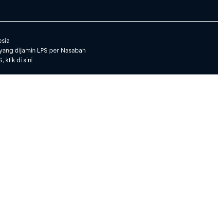
esia
yang dijamin LPS per Nasabah
, klik
di sini