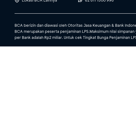
Lokasi BCA Lainnya
62 811 1500 998
BCA berizin dan diawasi oleh Otoritas Jasa Keuangan & Bank Indon
BCA merupakan peserta penjaminan LPS.Maksimum nilai simpanan 
per Bank adalah Rp2 miliar. Untuk cek Tingkat Bunga Penjaminan LPS