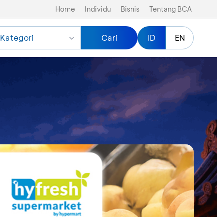
Home
Individu
Bisnis
Tentang BCA
Kategori
Cari
ID
EN