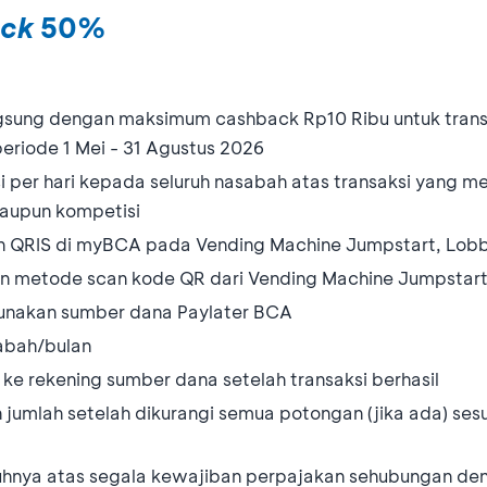
ack
50%
gsung dengan maksimum cashback Rp10 Ribu untuk tran
periode 1 Mei - 31 Agustus 2026
i per hari kepada seluruh nasabah atas transaksi yang m
maupun kompetisi
an QRIS di myBCA pada Vending Machine Jumpstart, Lob
gan metode scan kode QR dari Vending Machine Jumpstar
gunakan sumber dana Paylater BCA
abah/bulan
ke rekening sumber dana setelah transaksi berhasil
jumlah setelah dikurangi semua potongan (jika ada) ses
nya atas segala kewajiban perpajakan sehubungan den