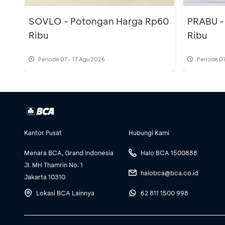
SOVLO - Potongan Harga Rp60
PRABU -
Ribu
Ribu
Periode
07 - 17 Agu 2026
Periode
07
Kantor Pusat
Hubungi Kami
Menara BCA, Grand Indonesia
Halo BCA 1500888
Jl. MH Thamrin No. 1
halobca@bca.co.id
Jakarta 10310
Lokasi BCA Lainnya
62 811 1500 998