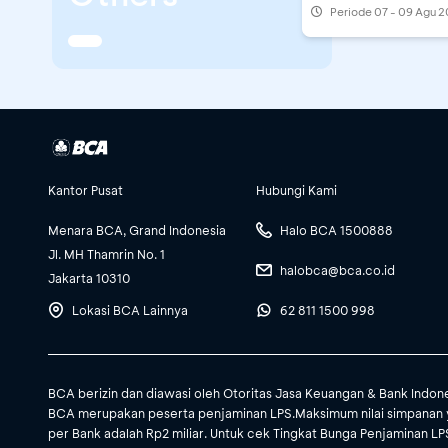
Periode
07 - 09 Agu 
Kantor Pusat
Hubungi Kami
Menara BCA, Grand Indonesia
Halo BCA 1500888
Jl. MH Thamrin No. 1
halobca@bca.co.id
Jakarta 10310
Lokasi BCA Lainnya
62 811 1500 998
BCA berizin dan diawasi oleh Otoritas Jasa Keuangan & Bank Indon
BCA merupakan peserta penjaminan LPS.Maksimum nilai simpanan 
per Bank adalah Rp2 miliar. Untuk cek Tingkat Bunga Penjaminan LPS