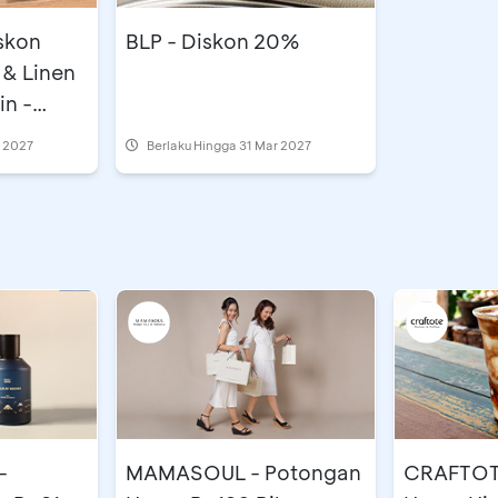
iskon
BLP - Diskon 20%
 & Linen
in -
n 2027
Berlaku Hingga 31 Mar 2027
-
MAMASOUL - Potongan
CRAFTOT