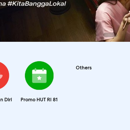
Others
 Diri
Promo HUT RI 81
A 2025