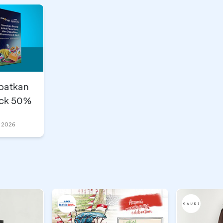
patkan
ack 50%
u 2026