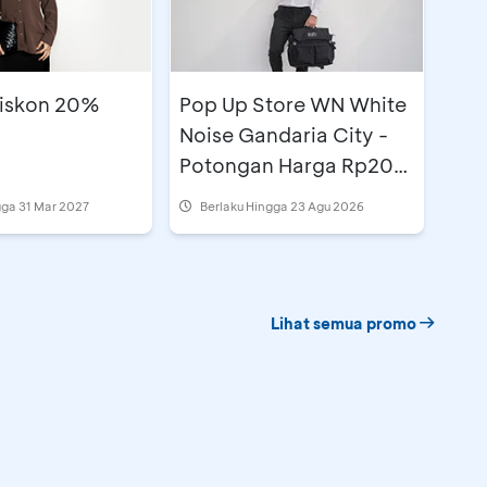
Diskon 20%
Pop Up Store WN White
Noise Gandaria City -
Potongan Harga Rp200
Ribu
gga 31 Mar 2027
Berlaku Hingga 23 Agu 2026
Lihat semua promo