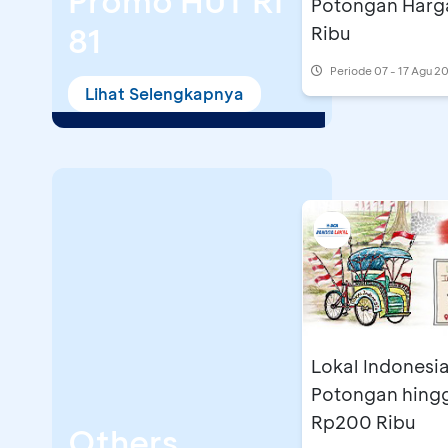
Promo HUT RI
Potongan Harg
81
Ribu
Periode
07 - 17 Agu 2
Lihat Selengkapnya
Lokal Indonesia
Potongan hing
Rp200 Ribu
Others