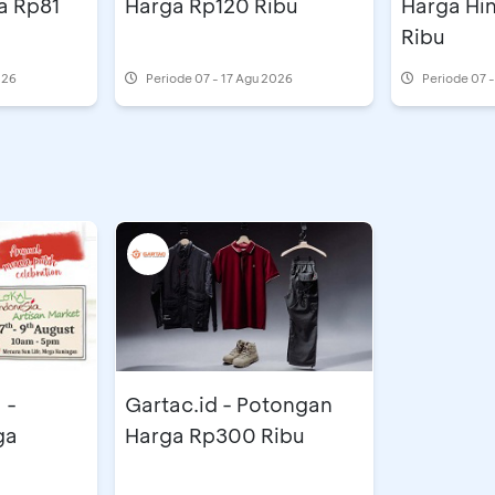
a Rp81
Harga Rp120 Ribu
Harga Hi
Ribu
026
Periode
07 - 17 Agu 2026
Periode
07 
 -
Gartac.id - Potongan
ga
Harga Rp300 Ribu