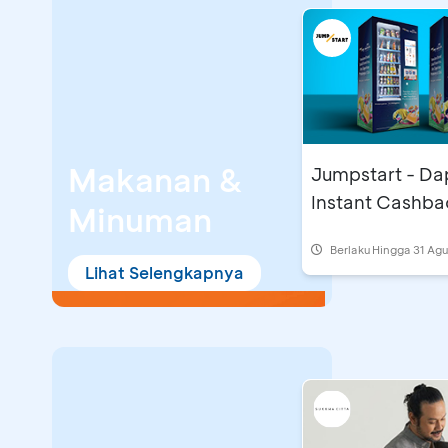
Makanan &
Jumpstart - Da
Instant Cashb
Minuman
Berlaku Hingga 31 Ag
Lihat Selengkapnya