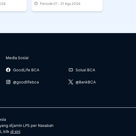
2026
Periode
01 - 31 Agu 2026
Media Sosial
GoodLife BCA
Solusi BCA
@goodlifebca
@BankBCA
esia
yang dijamin LPS per Nasabah
, klik
di sini