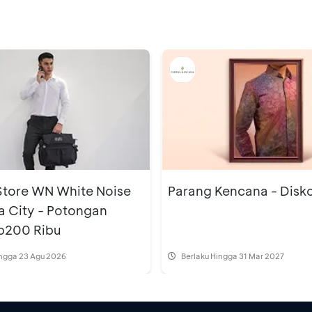
Store WN White Noise
Parang Kencana - Disk
a City - Potongan
p200 Ribu
ingga 23 Agu 2026
Berlaku Hingga 31 Mar 2027