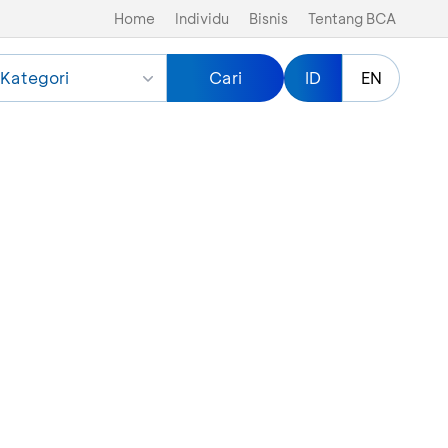
Home
Individu
Bisnis
Tentang BCA
Kategori
Cari
ID
EN