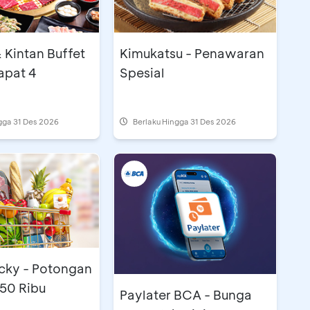
 Kintan Buffet
Kimukatsu - Penawaran
Dapat 4
Spesial
gga 31 Des 2026
Berlaku Hingga 31 Des 2026
cky - Potongan
50 Ribu
Paylater BCA - Bunga