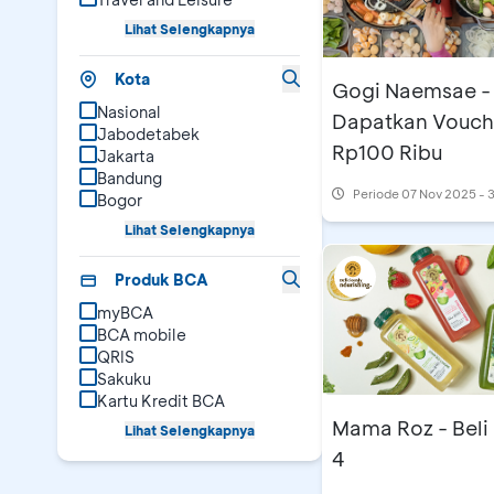
Lihat Selengkapnya
Kota
Gogi Naemsae -
Nasional
Dapatkan Vouch
Jabodetabek
Rp100 Ribu
Jakarta
Bandung
Periode
07 Nov 2025 - 
Bogor
Lihat Selengkapnya
Produk BCA
myBCA
BCA mobile
QRIS
Sakuku
Kartu Kredit BCA
Mama Roz - Beli
Lihat Selengkapnya
4