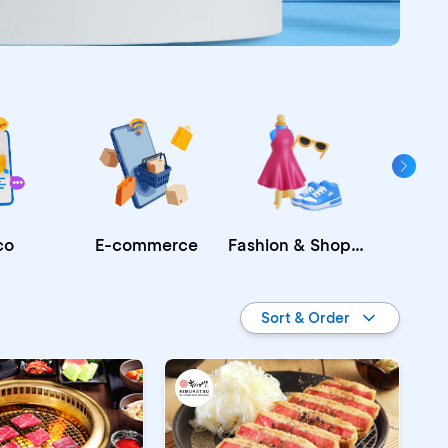
Fashion & Shopping
E-commerce
co
Re
Sort & Order