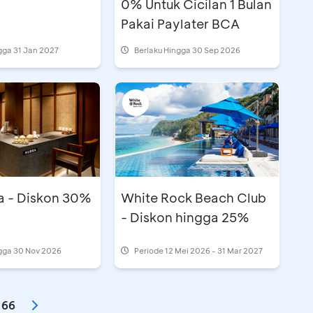
0% Untuk Cicilan 1 Bulan
Pakai Paylater BCA
gga 31 Jan 2027
Berlaku Hingga 30 Sep 2026
a - Diskon 30%
White Rock Beach Club
- Diskon hingga 25%
ngga 30 Nov 2026
Periode
12 Mei 2026 - 31 Mar 2027
66