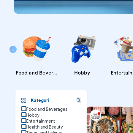
Food and Beverages
Hobby
Entertai
Promo B
Kategori
Food and Beverages
Hobby
Entertainment
Health and Beauty
Travel and Leisure