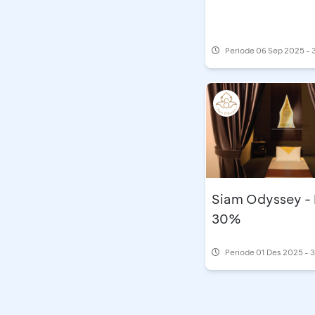
Periode
06 Sep 2025 - 
Siam Odyssey -
30%
Periode
01 Des 2025 - 