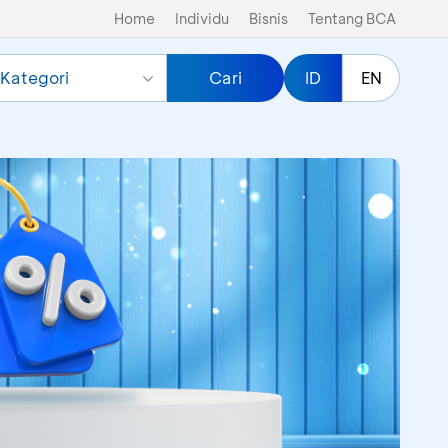
Home
Individu
Bisnis
Tentang BCA
Kategori
Cari
ID
EN