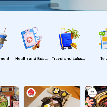
Health and Beauty
nment
Travel and Leisure
Tel
CA