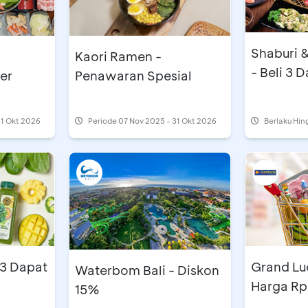
Shaburi &
Kaori Ramen -
- Beli 3 
er
Penawaran Spesial
31 Okt 2026
Periode
07 Nov 2025 - 31 Okt 2026
Berlaku Hin
 3 Dapat
Grand Lu
Waterbom Bali - Diskon
Harga Rp
15%