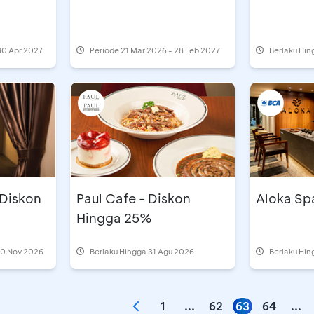
30 Apr 2027
Periode
21 Mar 2026 - 28 Feb 2027
Berlaku Hin
 Diskon
Paul Cafe - Diskon
Aloka Sp
Hingga 25%
30 Nov 2026
Berlaku Hingga 31 Agu 2026
Berlaku Hi
1
...
62
63
64
...