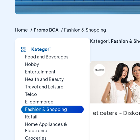
Home
Promo BCA
Fashion & Shopping
Promo B
Kategori
:
Fashion & Sh
Kategori
Food and Beverages
Hobby
Entertainment
Health and Beauty
Travel and Leisure
Telco
E-commerce
Fashion & Shopping
et cetera - Disk
Retail
Home Appliances &
Electronic
Groceries