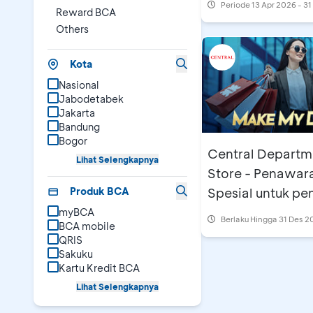
Periode
13 Apr 2026 - 3
Reward BCA
Others
Kota
Nasional
Jabodetabek
Jakarta
Bandung
Bogor
Central Departm
Lihat Selengkapnya
Store - Penawar
Produk BCA
Spesial untuk p
Kartu BCA AMEX
myBCA
Berlaku Hingga 31 Des 2
BCA mobile
Platinum
QRIS
Sakuku
Kartu Kredit BCA
Lihat Selengkapnya