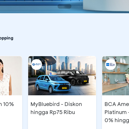
CA
opping
on 10%
MyBluebird - Diskon
BCA Amer
hingga Rp75 Ribu
Platinum 
0% hingg