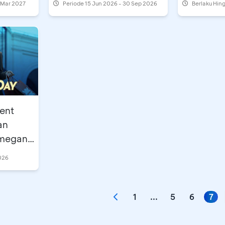
1 Mar 2027
Periode
15 Jun 2026 - 30 Sep 2026
Berlaku Hin
ent
an
emegang
026
1
...
5
6
7