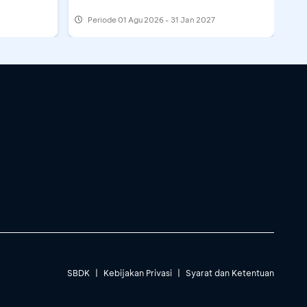
Periode
01 Agu 2026 - 31 Jan 2027
SBDK
|
Kebijakan Privasi
|
Syarat dan Ketentuan