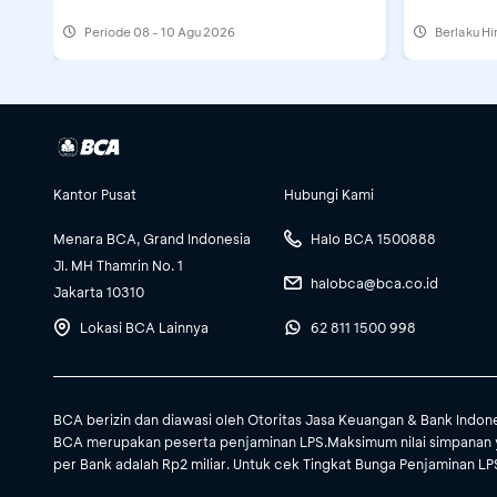
Periode
08 - 10 Agu 2026
Berlaku H
Kantor Pusat
Hubungi Kami
Menara BCA, Grand Indonesia
Halo BCA 1500888
Jl. MH Thamrin No. 1
halobca@bca.co.id
Jakarta 10310
Lokasi BCA Lainnya
62 811 1500 998
BCA berizin dan diawasi oleh Otoritas Jasa Keuangan & Bank Indon
BCA merupakan peserta penjaminan LPS.Maksimum nilai simpanan 
per Bank adalah Rp2 miliar. Untuk cek Tingkat Bunga Penjaminan LPS