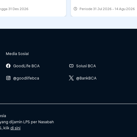
ingga 31 Des 2026
Periode
31 Jul 2026 - 14 Agu 2026
Media Sosial
GoodLife BCA
Solusi BCA
@goodlifebca
@BankBCA
esia
yang dijamin LPS per Nasabah
, klik
di sini