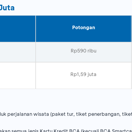
Juta
Potongan
Rp590 ribu
Rp1,59 juta
k perjalanan wisata (paket tur, tiket penerbangan, tiket 
an semua jenis Kartu Kredit BCA (kecuali BCA Smartca