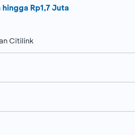
n hingga Rp1,7 Juta
n Citilink
23.59 WIB
 selama periode program
una aktif Trip.com, memiliki akun Trip.com yang valid 
si mobile Trip.com versi Indonesia (versi 7.74 atau lebih t
5 Desember 2026
)
 untuk maskapai penerbangan Citilink (QG)
ama selama periode program
ngan satu-arah Kelas Ekonomi yang berangkat dari
Jakar