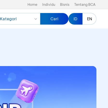
Home
Individu
Bisnis
Tentang BCA
Kategori
Cari
ID
EN