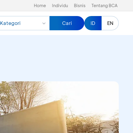
Home
Individu
Bisnis
Tentang BCA
Kategori
Cari
ID
EN