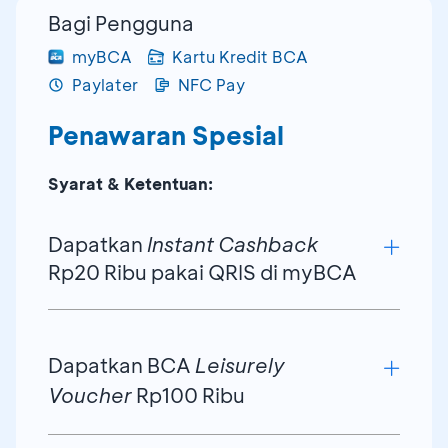
Bagi Pengguna
myBCA
Kartu Kredit BCA
Paylater
NFC Pay
Penawaran Spesial
Syarat & Ketentuan:
Dapatkan
Instant Cashback
Rp20 Ribu pakai QRIS di myBCA
Dapatkan
instant cashback
Rp20 ribu
Dapatkan BCA
Leisurely
secara langsung untuk transaksi
Voucher
Rp100 Ribu
menggunakan QRIS di myBCA selama
periode 25 – 28 Juni 2026 dengan
nominal transaksi minimum Rp100 ribu di