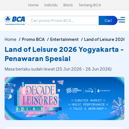
Home
Individu
Bisnis
Tentang BCA
Cari
Home
Promo BCA
Entertainment
Land of Leisure 2026 
Land of Leisure 2026 Yogyakarta -
Penawaran Spesial
Masa berlaku sudah lewat (25 Jun 2026 - 28 Jun 2026)