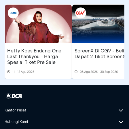
Tidak berlaku
refund
Pilih salah satu
atau pengembalian
myBCA sebelum melakukan
dana untuk penggunaan
voucher
di
aktivitas:
pembayaran
bawah nominal Rp100 ribu
Aktivasi myBCA
Cashback
akan dikreditkan secara
Voucher
tidak dapat diuangkan
Aktivasi myBCA
otomatis ke rekening sumber dana
Smartwatch
setelah transaksi berhasil
Kopi
Aktivasi fitur
Cashback
yang diberikan merupakan
NFC Pay di
jumlah setelah dikurangi semua
Hetty Koes Endang One
ScreenX Di CGV - Beli 1
(Tersedia 30
Last Thankyou - Harga
Dapat 2 Tiket ScreenX
myBCA (hanya
potongan (jika ada) sesuai dengan
gelas
Spesial Tiket Pre Sale
untuk Android)
peraturan perpajakan yang berlaku
kopi/hari)
Apply
Paylater
Nasabah bertanggung jawab
11 - 12 Agu 2026
08 Agu 2026 - 30 Sep 2026
BCA
sepenuhnya atas segala kewajiban
perpajakan sehubungan dengan
Ubah transaksi
cashback
yang diterima sesuai dengan
Kartu Kredit
peraturan perpajakan yang berlaku. BCA
BCA menjadi
tidak bertanggung jawab atas
Cicilan BCA
Kantor Pusat
kewajiban perpajakan Nasabah tersebut
Hubungi Kami
Pilih salah satu