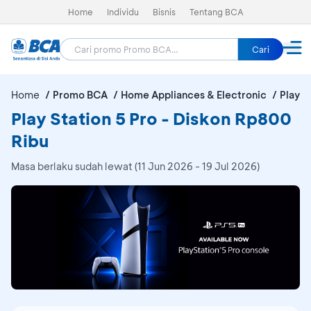
Home
Individu
Bisnis
Tentang BCA
Cari
Home
Promo BCA
Home Appliances & Electronic
Play S
Play Station 5 Pro - Diskon Rp800
Ribu
Masa berlaku sudah lewat (11 Jun 2026 - 19 Jul 2026)