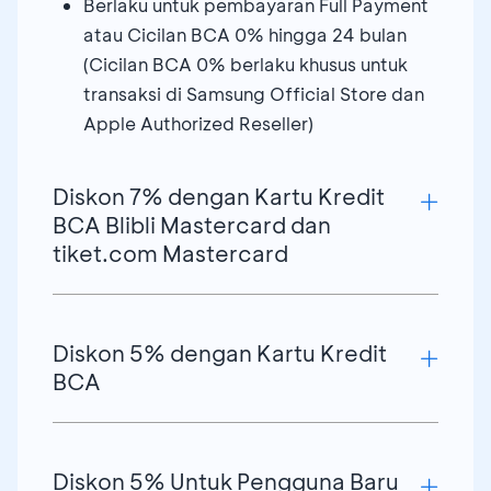
Berlaku untuk pembayaran Full Payment
atau Cicilan BCA 0% hingga 24 bulan
(Cicilan BCA 0% berlaku khusus untuk
transaksi di Samsung Official Store dan
Apple Authorized Reseller)
Diskon 7% dengan Kartu Kredit
BCA Blibli Mastercard dan
tiket.com Mastercard
Diskon 7% maksimum Rp2 juta
Diskon 5% dengan Kartu Kredit
Berlaku untuk 83 transaksi
BCA
pertama/bulan
Berlaku dengan menggunakan kode
voucher
SM-BCABLI
Diskon 5% hingga Rp2 juta
Diskon 5% Untuk Pengguna Baru
Berlaku untuk pembayaran