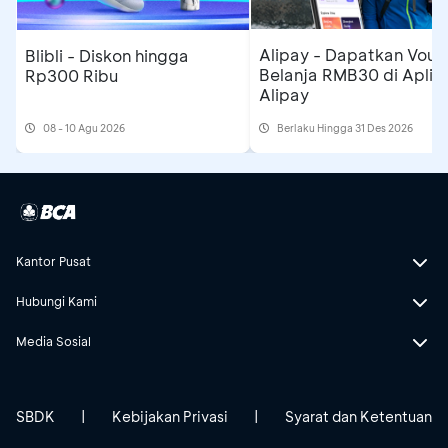
Alipay - Dapatkan Vouc
Blibli - Diskon hingga
Belanja RMB30 di Aplika
Rp300 Ribu
Alipay
08 - 10 Agu 2026
Berlaku Hingga 31 Des 2026
Kantor Pusat
Hubungi Kami
Media Sosial
SBDK
|
Kebijakan Privasi
|
Syarat dan Ketentuan