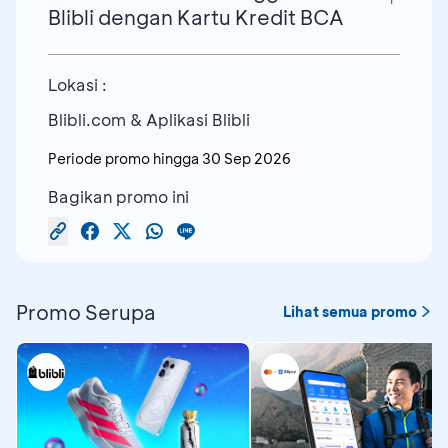
Berlaku untuk 250 transaksi
Blibli dengan Kartu Kredit BCA
menggunakan Kartu Kredit BCA Blibli
pertama/bulan
Mastercard dan tiket.com Mastercard
Berlaku dengan menggunakan kode
voucher
SM-BCA
Lokasi :
Berlaku untuk pengguna (akun) baru yang
Berlaku untuk pembayaran
belum pernah melakukan pada platform
Blibli.com & Aplikasi Blibli
menggunakan Kartu Kredit BCA berlogo
Blibli sebelumnya
Visa/Mastercard/JCB/Kartu BCA
Periode promo hingga
30 Sep 2026
Diskon 5% hingga Rp2 juta
American Express Platinum
Bagikan promo ini
Berlaku untuk 62 transaksi
pertama/bulan
Valid forBerlaku dengan menggunakan
kode
voucher
SMNEW-BCA
Ekstra 25x Blibli Tiket Points up to Rp500
Promo Serupa
Lihat semua promo
ribu
Berlaku untuk pembayaran
menggunakan Kartu Kredit BCA berlogo
Visa/Mastercard/JCB/Kartu BCA
American Express Platinum