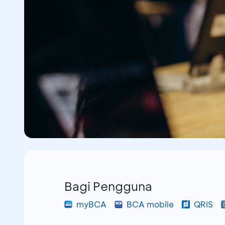
Bagi Pengguna
myBCA
BCA mobile
QRIS