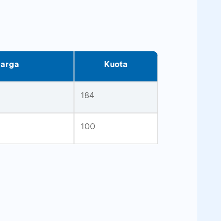
Harga
Kuota
184
100