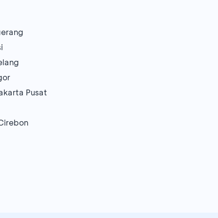
gerang
i
elang
gor
akarta Pusat
 Cirebon