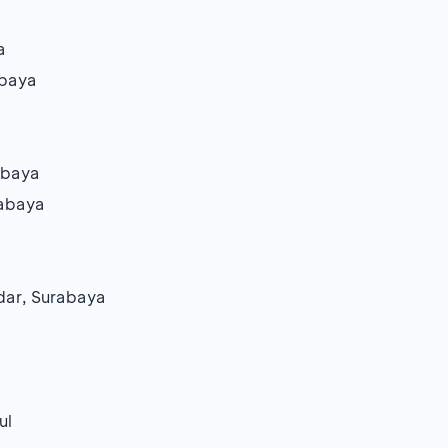
a
abaya
abaya
rabaya
idar, Surabaya
ul