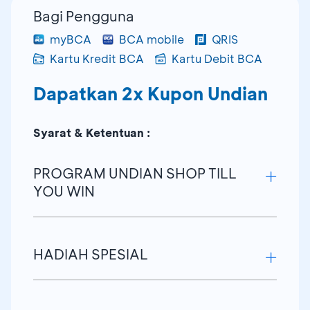
Bagi Pengguna
myBCA
BCA mobile
QRIS
Kartu Kredit BCA
Kartu Debit BCA
Dapatkan 2x Kupon Undian
Syarat & Ketentuan :
PROGRAM UNDIAN SHOP TILL
YOU WIN
Dapatkan 2 kupon undian (hingga
HADIAH SPESIAL
maksimum 20 kupon undian) untuk setiap
minimum transaksi (berlaku kelipatan) di
seluruh toko-toko yang berlokasi di
Periode Transaksi & Pengundian Hadiah