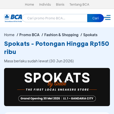
Home
Individu
Bisnis
Tentang BCA
Cari
Home
Promo BCA
Fashion & Shopping
Spokats
Spokats - Potongan Hingga Rp150
ribu
Masa berlaku sudah lewat (30 Jun 2026)