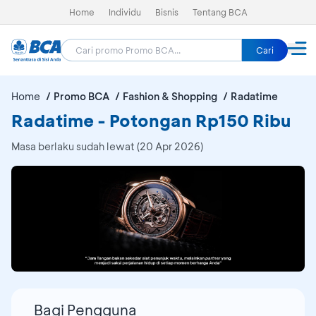
Home
Individu
Bisnis
Tentang BCA
Cari
Home
Promo BCA
Fashion & Shopping
Radatime
Radatime - Potongan Rp150 Ribu
Masa berlaku sudah lewat (20 Apr 2026)
Bagi Pengguna