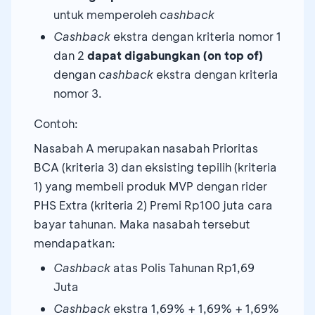
/EduPlan/RetirePlan/JIMI*/HOKI)
(Rp)
untuk memperoleh
cashback
APE
(Rp)
Cashback
ekstra dengan kriteria nomor 1
Polis baru
Nasabah
Polis
No
dan 2
dapat digabungkan (on top of)
Kriteria Khusus
Tahun
yang dibeli
dengan
cashback
ekstra dengan kriteria
(Rp)
nomor 3.
≥ 25
Contoh:
Nasabah
Juta
Semua
Nasabah A merupakan nasabah Prioritas
1
Eksisting
s.d. <
269.000
produk
BCA (kriteria 3) dan eksisting tepilih (kriteria
terpilih
50
1) yang membeli produk MVP dengan rider
≥ 25
Juta
PHS Extra (kriteria 2) Premi Rp100 juta cara
Juta
Nasabah
bayar tahunan. Maka nasabah tersebut
yang
≥ 50
mendapatkan:
2
membeli
Juta
Cashback
atas Polis Tahunan Rp1,69
Polis baru
s.d. <
690.000
Juta
100
Cashback
ekstra 1,69% + 1,69% + 1,69%