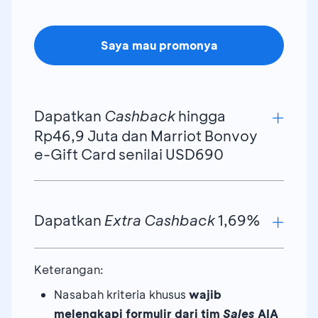
Saya mau promonya
Dapatkan
Cashback
hingga
Rp46,9 Juta dan Marriot Bonvoy
e-Gift Card senilai USD690
Dapatkan
Extra Cashback
1,69%
Cashback
Atas Premi Tahunan
Keterangan:
Selain promo
Cashback
, Anda juga bisa
Premi
(PRIMA Extra/MILA Plus/Maxi
mendapatkan
Extra Cashback
1,69%
Nasabah kriteria khusus
wajib
Tahunan
Value Protection
dengan ketentuan sebagai berikut:
melengkapi formulir dari tim
Sales
AIA