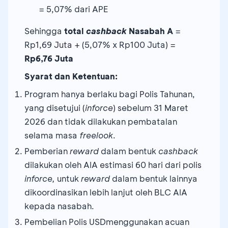
Juta
Nasabah
= 5,07% dari APE
Kriteria
Sehingga
total
cashback
Nasabah A
=
Khusus (salah
≥ 100
Rp1,69 Juta + (5,07% x Rp100 Juta) =
satu):
Juta
Rp6,76 Juta
- Nasabah
s.d. <
1.690.000
Membership
Syarat dan Ketentuan:
300
(Solitaire
Juta
Program hanya berlaku bagi Polis Tahunan,
MILA
/Prioritas)
yang disetujui (
inforce
) sebelum 31 Maret
Plus/MVP
BCA
2026 dan tidak dilakukan pembatalan
dengan
≥
- Memiliki
selama masa
freelook
.
Rider PHS
300
Kredit Modal
Pemberian
reward
dalam bentuk
cashback
Extra/PHS
Juta
Kerja (KMK)
6.900.000
≥ 50
dilakukan oleh AIA estimasi 60 hari dari polis
Saver
s.d. <
3
- Memiliki
Juta
inforce,
untuk
reward
dalam bentuk lainnya
500
Kredit
dikoordinasikan lebih lanjut oleh BLC AIA
Juta
Pemilikan
kepada nasabah.
Rumah (KPR)
Pembelian Polis USDmenggunakan acuan
- Memiliki