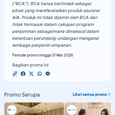
(“BCA”). BCA hanya bertindak sebagai
Produk
: Maxi Value Protection
pihak yang mereferensikan produk asuransi
Premi
: Rp100 juta/tahun
AIA. Produk ini tidak dijamin oleh BCA dan
Frekuensi bayar
: Tahunan
tidak termasuk dalam cakupan program
Maka Ibu Rina akan mendapatkan:
penjaminan sebagaimana dimaksud dalam
Perlindungan jiwa hingga usia 99 tahun
ketentuan perundang-undangan mengenai
Cashback
lembaga penjamin simpanan.
atas polis tahunan Rp1.690.000
Extra Cashback
sebesar 1,69% + 1,69% +
Periode promo hingga
31 Mar 2026
1,69% = 5,07% dari Rp100.000.000 =
Rp5.070.000
Bagikan promo ini
Total
Cashback
yang diterima Ibu Rina
adalah sebesar (Rp1.690.000 +
Rp5.070.000) = Rp6.760.000
Promo Serupa
Lihat semua promo
Contoh 2:
Bapak Andika (35 th) merupakan Nasabah
Prioritas BCA dan membeli produk PRIMA