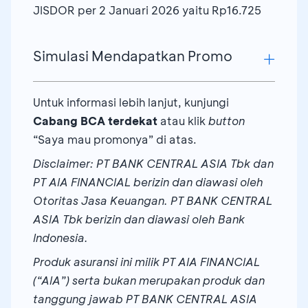
≥
JISDOR per 2 Januari 2026 yaitu Rp16.725
Asset Under
500
Management
Juta
16.900.000
Investasi
Simulasi Mendapatkan Promo
s.d. <
(Reksa Dana
1
dan/atau
Miliar
Untuk informasi lebih lanjut, kunjungi
Berikut simulasi total
Cashback
yang bisa
Obligasi)
Cabang BCA terdekat
atau klik
button
didapatkan nasabah:
equivalent ≥
“Saya mau promonya” di atas.
≥ 1
Rp 500 Juta
Contoh 1:
46.900.000
Miliar
Disclaimer: PT BANK CENTRAL ASIA Tbk dan
Ibu Rina (40 th) merupakan nasabah prioritas
PT AIA FINANCIAL berizin dan diawasi oleh
BCA dan
existing
terpilih yang membeli
Nasabah
Otoritas Jasa Keuangan. PT BANK CENTRAL
produk Maxi Value Protection (MVP) dengan
yang leave
*Khusus produk Proteksi Jiwa Maksima
ASIA Tbk berizin dan diawasi oleh Bank
rider
PHS Extra (nasabah yang membeli polis
contact
(JIMI), hanya berlaku untuk masa
Indonesia.
Semua
≥ 50
baru) dengan mengisi
webform
setelah klik
melalui
pembayaran 5 Pay / 10 Pay.
produk
Juta
Produk asuransi ini milik PT AIA FINANCIAL
button “Ajukan Sekarang” di halaman ini.
webform
(“AIA”) serta bukan merupakan produk dan
Premi Ibu Rina adalah sebesar Rp100 juta
website
tanggung jawab PT BANK CENTRAL ASIA
dengan cara bayar tahunan.
bca.co.id