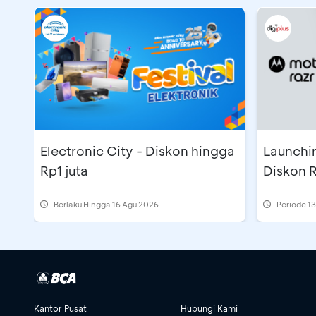
Electronic City - Diskon hingga
Launchin
Rp1 juta
Diskon R
Berlaku Hingga 16 Agu 2026
Periode
13
Kantor Pusat
Hubungi Kami