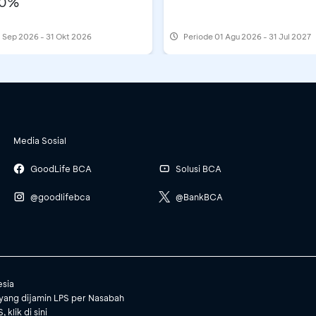
10%
 Sep 2026 - 31 Okt 2026
Periode
01 Agu 2026 - 31 Jul 2027
Media Sosial
GoodLife BCA
Solusi BCA
@goodlifebca
@BankBCA
esia
yang dijamin LPS per Nasabah
, klik
di sini