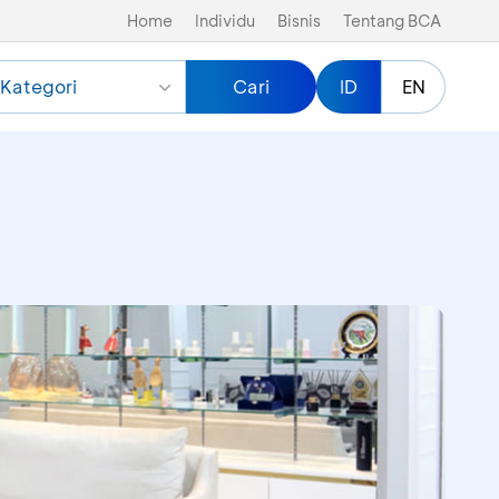
Home
Individu
Bisnis
Tentang BCA
Kategori
Cari
ID
EN