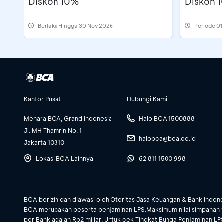
Diskon 10%
Diskon 
Berlaku Hingga 30 Nov 2026
Periode
01
Kantor Pusat
Hubungi Kami
Menara BCA, Grand Indonesia
Halo BCA 1500888
Jl. MH Thamrin No. 1
halobca@bca.co.id
Jakarta 10310
Lokasi BCA Lainnya
62 811 1500 998
BCA berizin dan diawasi oleh Otoritas Jasa Keuangan & Bank Indon
BCA merupakan peserta penjaminan LPS.Maksimum nilai simpanan 
per Bank adalah Rp2 miliar. Untuk cek Tingkat Bunga Penjaminan LPS