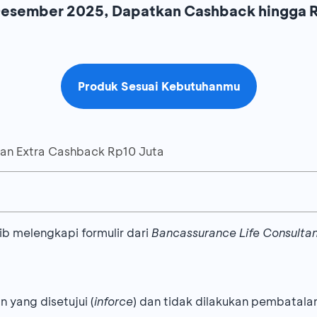
1 Desember 2025, Dapatkan Cashback hingga 
Produk Sesuai Kebutuhanmu
an Extra Cashback Rp10 Juta
PRIMA Extra/MILA Plus/Maxi Value Protection/EduPlan
sa mendapatkan
Extra
Cashback
2% dengan ketentuan seb
ib melengkapi formulir dari
Bancassurance Life Consulta
as Premi
Extra Cashback
Khusus
Nasabah
(Rp)
Existing
Terpilih (Rp)
+ 125.000
 yang disetujui (
eria Khusus (salah satu)
inforce
) dan tidak dilakukan pembatal