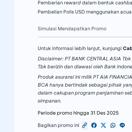
Pemberian
reward
dalam bentuk
cashb
Pembelian Polis USD menggunakan acua
≥ 50 Juta s.d. <
1.000.000
100 Juta
Nasabah
Membership
BCA (Solitair
Simulasi Mendapatkan Promo
Nasabah yang
leave contact
melal
Berikut simulasi total
Cashback
yang bis
≥ 100 Juta s.d. <
Memiliki Kredit Modal Kerja (KMK),
2.000.000
Untuk informasi lebih lanjut, kunjungi
Cab
300 Juta
Contoh 1:
Memiliki Kredit Pemilikan Rumah (K
Disclaimer: PT BANK CENTRAL ASIA Tbk 
Memiliki
Asset Under Management
Ibu Rina (40 th) merupakan nasabah
exis
Tbk berizin dan diawasi oleh Bank Indone
≥ 300 Juta s.d. <
≥ Rp500 juta
asuransi di bulan Oktober 2025 dengan
7.500.000
Produk asuransi ini milik PT AIA FINAN
500 Juta
Produk
: Maxi Value Protection
BCA hanya bertindak sebagai pihak yang 
dalam cakupan program penjaminan se
Premi
: Rp150 juta/tahun
≥ 500 Juta s.d. < 1
simpanan.
20.000.000
Frekuensi bayar
: Tahunan
Miliar
Periode promo hingga
31 Des 2025
Maka Ibu Rina akan mendapatkan:
≥ 1 Miliar
50.000.000
Bagikan promo ini
Perlindungan jiwa hingga usia 99 tahun