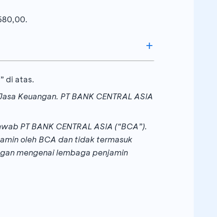
Extra
remi Tahunan (Rp)
Cashback
680,00.
-
 di atas.
Rp50 juta
+ 2%
as Jasa Keuangan. PT BANK CENTRAL ASIA
-AIA, memutuskan untuk membeli
 halaman ini.
g jawab PT BANK CENTRAL ASIA (“BCA”).
ijamin oleh BCA dan tidak termasuk
Khusus Premi Tahunan ≥300 Juta
ngan mengenai lembaga penjamin
mendapatkan
extra
cashback
Rp10
Juta untuk 100 Polis
inforce
pertama