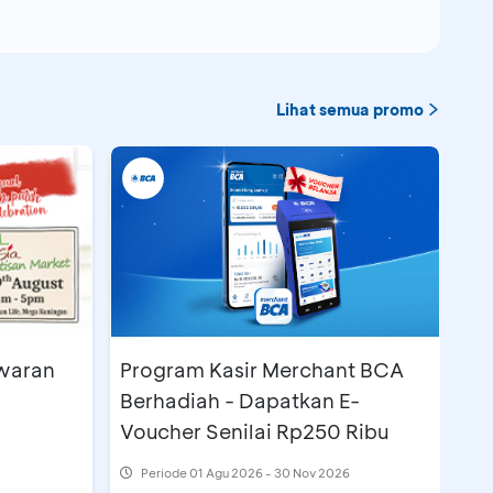
ay
.
Lihat semua promo
00.000) Rp6.000.000
awaran
Program Kasir Merchant BCA
Berhadiah - Dapatkan E-
Voucher Senilai Rp250 Ribu
Periode
01 Agu 2026 - 30 Nov 2026