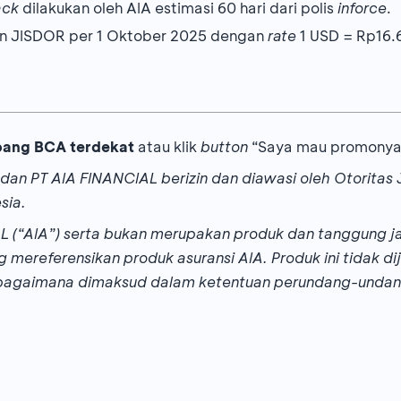
ack
dilakukan oleh AIA estimasi 60 hari dari polis
inforce
.
P
n JISDOR per 1 Oktober 2025 dengan
rate
1 USD = Rp16.
+ 500.000
e/Prioritas)
ui
webform website
bca.co.id
a didapatkan nasabah:
 atau
+ 1.000.000
ang BCA terdekat
atau klik
button
“Saya mau promonya”
≥ 
PR), atau
dan PT AIA FINANCIAL berizin dan diawasi oleh Otorit
Investasi (Reksa dana dan/atau obligasi) ekuivalen
ting terpilih
yang sudah memiliki polis
bancassurance
BCA
sia.
 mengisi
webform
setelah klik button “Ajukan Sekarang” di
+ 3.750.000
CIAL (“AIA”) serta bukan merupakan produk dan tanggun
mereferensikan produk asuransi AIA. Produk ini tidak d
bagaimana dimaksud dalam ketentuan perundang-unda
+ 10.000.000
+ 25.000.000