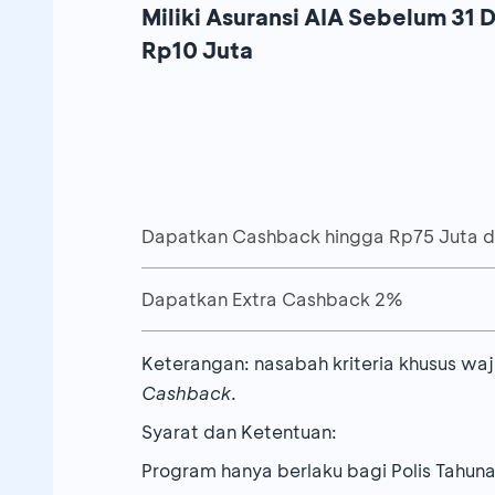
Miliki Asuransi AIA Sebelum 3
Rp10 Juta
Dapatkan Cashback hingga Rp75 Juta d
Dapatkan Extra Cashback 2%
Premi Tahunan
Selain promo
Cashback
, Anda juga bi
Keterangan: nasabah kriteria khusus waj
(Rp)
Cashback
At
Cashback
.
Tahunan
Syarat dan Ketentuan:
≥ 25 Juta s.d. < 50
250.000
Program hanya berlaku bagi Polis Tahunan
Nasabah Krit
Juta