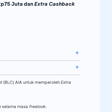
Rp75 Juta dan
Extra Cashback
/RetirePlan/JIMI*/HOKI
agai berikut:
nt
(BLC) AIA untuk memperoleh
Extra
Extra
Cashback** Atas Premi
Tahunan
PRIMA Extra/MILA Plus/Maxi Value
Protection
an selama masa
freelook
.