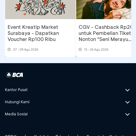
Berlaku untuk pembelian tiket Studio
Premiere
Berlaku 1 kali transaksi/hari/akun
Event Kreatip Market
CGV - Cashback Rp20 ribu
Surabaya - Dapatkan
untuk Pembelian Tiket
Berlaku setiap hari Selasa
Voucher Rp100 Ribu
Nonton “Seni Merayu
Tidak berlaku kelipatan &
split
transaksi
Tuhan”
07 - 09 Agu 2026
13 - 26 Agu 2026
Tidak dapat digabungkan dengan promo
lainnya
Berlaku pembayaran dengan Paylater di
myBCA
Kantor Pusat
Hubungi Kami
Media Sosial