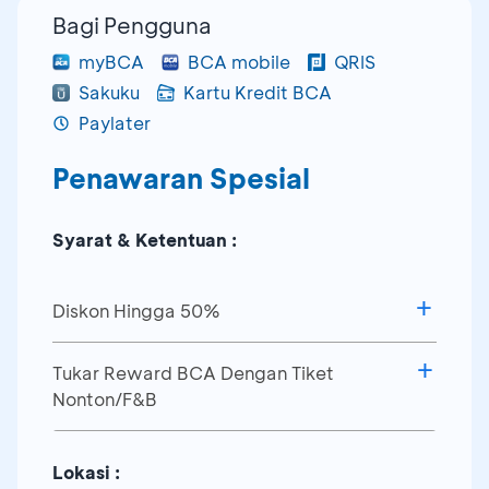
Bagi Pengguna
myBCA
BCA mobile
QRIS
Sakuku
Kartu Kredit BCA
Paylater
Penawaran Spesial
Syarat & Ketentuan :
Diskon Hingga 50%
Tukar Reward BCA Dengan Tiket
Diskon 30%
Nonton/F&B
Minimum transaksi Rp100 ribu
Minimum penukaran Rp35 ribu Reward
Maksimum diskon Rp30 ribu
Lokasi :
BCA untuk 1 tiket nonton