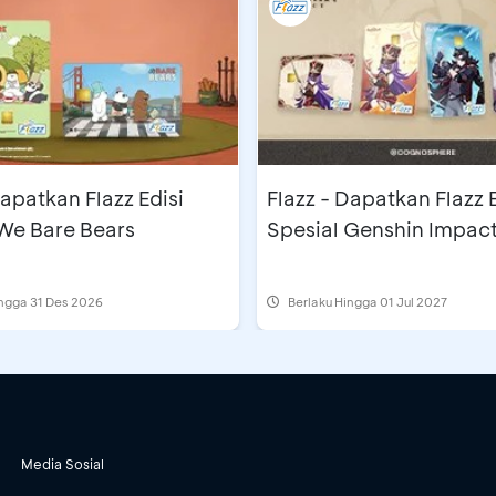
Dapatkan Flazz Edisi
Flazz - Dapatkan Flazz E
 We Bare Bears
Spesial Genshin Impac
ingga 31 Des 2026
Berlaku Hingga 01 Jul 2027
Media Sosial