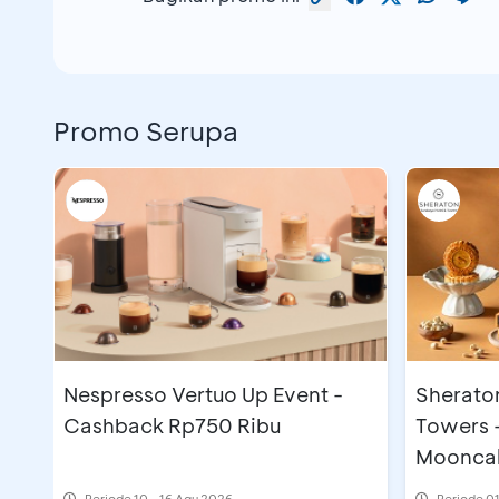
Promo Serupa
Nespresso Vertuo Up Event -
Sherato
Cashback Rp750 Ribu
Towers 
Moonca
Periode
10 - 16 Agu 2026
Periode
01