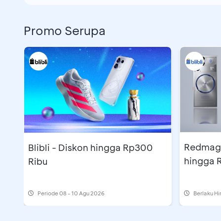
Promo Serupa
Redmagic
Blibli - Diskon hingga Rp300
hingga 
Ribu
Periode
08 - 10 Agu 2026
Berlaku H