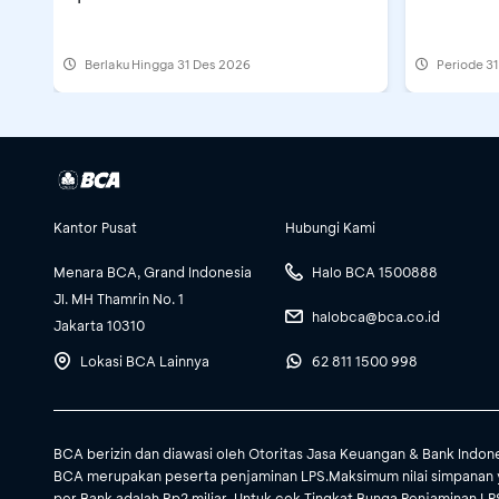
Berlaku Hingga 31 Des 2026
Periode
31
Kantor Pusat
Hubungi Kami
Menara BCA, Grand Indonesia
Halo BCA 1500888
Jl. MH Thamrin No. 1
halobca@bca.co.id
Jakarta 10310
Lokasi BCA Lainnya
62 811 1500 998
BCA berizin dan diawasi oleh Otoritas Jasa Keuangan & Bank Indon
BCA merupakan peserta penjaminan LPS.Maksimum nilai simpanan 
per Bank adalah Rp2 miliar. Untuk cek Tingkat Bunga Penjaminan LPS