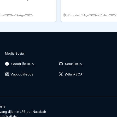
 Jul 2026 - 14 Agu 2026
Periode
01 Agu 2026 - 31 Jan 2027
Media Sosial
GoodLife BCA
Solusi BCA
@goodlifebca
@BankBCA
esia
yang dijamin LPS per Nasabah
, klik
di sini