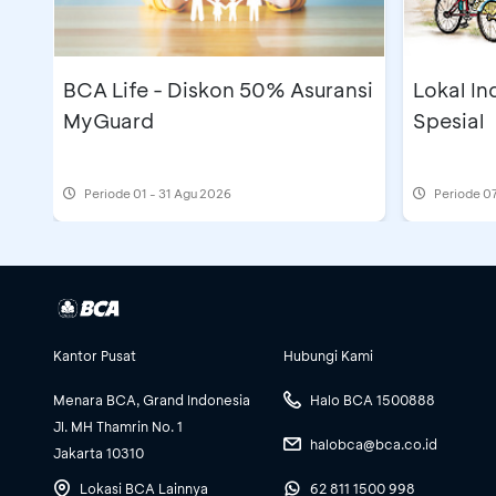
BCA Life - Diskon 50% Asuransi
Lokal I
MyGuard
Spesial
Periode
01 - 31 Agu 2026
Periode
07
Kantor Pusat
Hubungi Kami
Menara BCA, Grand Indonesia
Halo BCA 1500888
Jl. MH Thamrin No. 1
halobca@bca.co.id
Jakarta 10310
Lokasi BCA Lainnya
62 811 1500 998