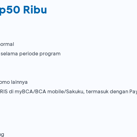
p50 Ribu
normal
a selama periode program
omo lainnya
RIS di myBCA/BCA mobile/Sakuku, termasuk dengan Pay
ng