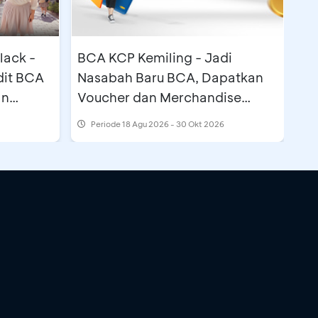
lack -
BCA KCP Kemiling - Jadi
dit BCA
Nasabah Baru BCA, Dapatkan
an
Voucher dan Merchandise
Spesial
Periode
18 Agu 2026 - 30 Okt 2026