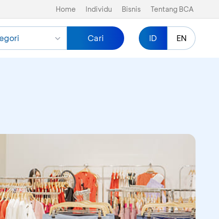
Home
Individu
Bisnis
Tentang BCA
egori
Cari
ID
EN