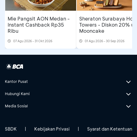
Mie Pangsit AON Medan -
Sheraton Surabaya Hote
Instant Cashback Rp35
Towers - Diskon 20% un
Ribu
Mooncake
07 Agu 2026 - 31 Okt 2026
01 Agu 2026 - 30 Sep 2026
Kantor Pusat
Hubungi Kami
Media Sosial
SBDK
|
Kebijakan Privasi
|
Syarat dan Ketentuan