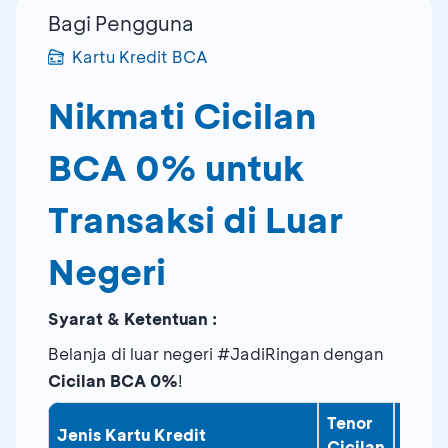
Bagi Pengguna
Kartu Kredit BCA
Nikmati Cicilan
BCA 0% untuk
Transaksi di Luar
Negeri
Syarat & Ketentuan :
Belanja di luar negeri #JadiRingan dengan
Cicilan BCA 0%
!
Tenor
Jenis Kartu Kredit
Meka
Cicilan