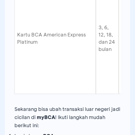
Rp
Be
u
3, 6,
tr
Kartu BCA American Express
12, 18,
Platinum
dan 24
di
bulan
E
se
m
di
ne
Sekarang bisa ubah transaksi luar negeri jadi
cicilan di
myBCA
! Ikuti langkah mudah
berikut ini: